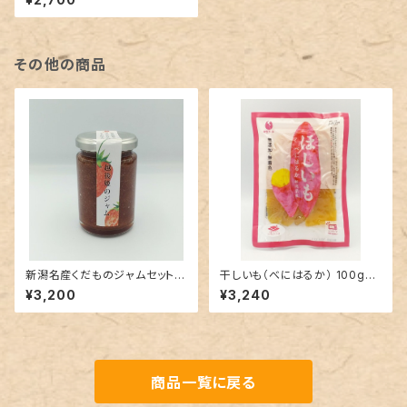
その他の商品
新潟名産くだものジャムセット
干しいも（べにはるか） 100g×5
（いちご・ルレクチエ・いちじく各
個セット
¥3,200
¥3,240
１４０ℊ １個ずつ）
商品一覧に戻る